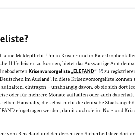
eliste?
 keine Meldepflicht. Um in Krisen- und in Katastrophenfälle
he Hilfe leisten zu können, bietet das Auswärtige Amt deuts
linebasierten
Krisenvorsorgeliste „
ELEFAND
“
zu registriere
 Deutschen im Ausl
and
“. In diese Krisenvorsorgeliste können s
aufhalten, eintragen – unabhängig davon, ob sie sich dort led
eise oder für mehrere Monate aufhalten oder auch dauerhaft
selben Haushalts, die selbst nicht die deutsche Staatsangehö
EFAND
eingetragen werden, damit auch sie im Not- und Krise
ig vom Reiseland und der derzeitigen Sicherheitslage dort an