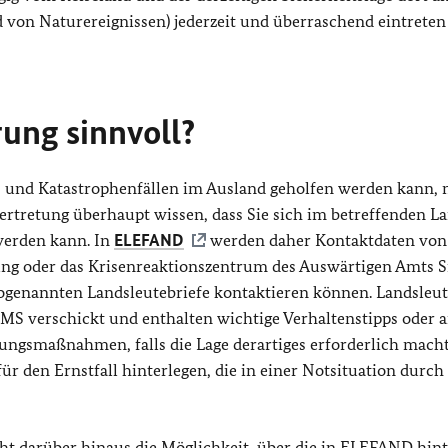
 von Naturereignissen) jederzeit und überraschend eintreten
rung sinnvoll?
n- und Katastrophenfällen im Ausland geholfen werden kann,
ertretung überhaupt wissen, dass Sie sich im betreffenden L
werden kann. In
ELEFAND
werden daher Kontaktdaten von
tung oder das Krisenreaktionszentrum des Auswärtigen Amts S
sogenannten Landsleutebriefe kontaktieren können. Landsleut
SMS verschickt und enthalten wichtige Verhaltenstipps oder 
ngsmaßnahmen, falls die Lage derartiges erforderlich mach
ür den Ernstfall hinterlegen, die in einer Notsituation durch
t darüber hinaus die Möglichkeit, über die in
ELEFAND
hint