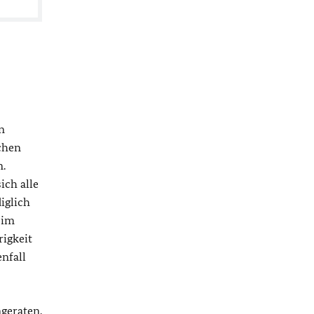
n
chen
n.
ich alle
iglich
 im
rigkeit
nfall
geraten.