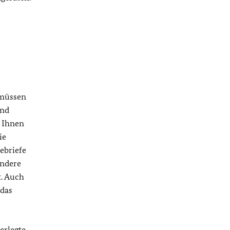
 müssen
and
 Ihnen
ie
ebriefe
andere
t. Auch
 das
erlegte