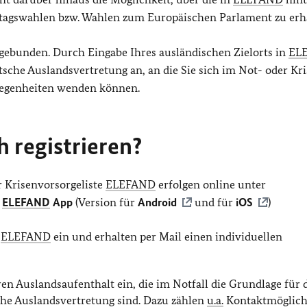
tagswahlen bzw. Wahlen zum Europäischen Parlament zu erha
gebunden. Durch Eingabe Ihres ausländischen Zielorts in
EL
tsche Auslandsvertretung an, an die Sie sich im Not- oder Kri
elegenheiten wenden können.
 registrieren?
r Krisenvorsorgeliste
ELEFAND
erfolgen online unter
r
ELEFAND
App
(Version für
Android
und für
iOS
)
n
ELEFAND
ein und erhalten per Mail einen individuellen
ren Auslandsaufenthalt ein, die im Notfall die Grundlage für 
he Auslandsvertretung sind. Dazu zählen
u.a.
Kontaktmöglich