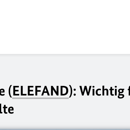
e (
ELEFAND
): Wichtig 
lte