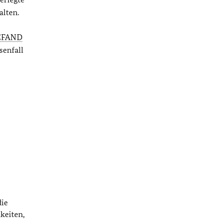
lten.
EFAND
senfall
die
keiten,