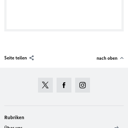
Ein Beitrag geteilt von Embajada de Alemania en 🇪🇨 (@alemaniaenecuador)
async src="//www.instagram.com/embed.js">
Facebook
Seite teilen
nach oben
Rubriken
Über uns